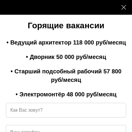
ТЕРРИТОРИЯ ЖИЗНИ
Горящие вакансии
• Ведущий архитектор 118 000 руб/месяц
• Дворник 50 000 руб/месяц
• Старший подсобный рабочий 57 800
руб/месяц
• Электромонтёр 48 000 руб/месяц
A TRUE NORTHERN PLAYA
Get around by train, bus, car, ferry, cruise ship, bicycle,
skis, or sleigh.
Relax and enjoy yourself!